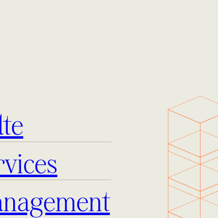
te
rvices
anagement