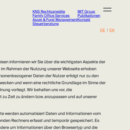
KNS Rechtsanwälte
IMT Group
Family Office Services
Publikationen
Asset & Fund Management
Kontakt
Steuerberatung
DE
EN
KNS Rechts
KNS Rechts
Family Office 
Family Office 
sen informieren wir Sie über die wichtigsten Aspekte der
ie im Rahmen der Nutzung unserer Webseite erhoben
Asset & Fund Man
Asset & Fund Man
rsonenbezogener Daten der Nutzer erfolgt nur zu den
wecken und wenn eine rechtliche Grundlage im Sinne der
Steuerb
Steuerb
ng vorliegt. Wir behalten uns vor, die
t zu Zeit zu ändern bzw. anzupassen und auf unserer
IM
IM
te werden automatisiert Daten und Informationen vom
nden Rechners erfasst und temporär gespeichert. Es
ondere um Informationen über den Browsertyp und die